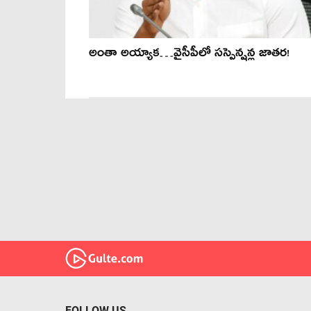
అంతా అయ్యాక…వైసీపీలో సస్పెన్షన్ల జాతర!
FOLLOW US