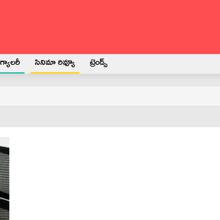
్యాలరీ
సినిమా రివ్యూ
ట్రెండ్స్