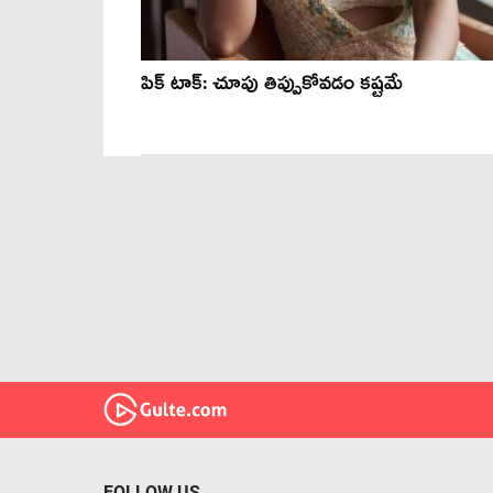
పిక్ టాక్: చూపు తిప్పుకోవ‌డం క‌ష్ట‌మే
FOLLOW US