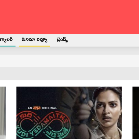
్యాలరీ
సినిమా రివ్యూ
ట్రెండ్స్