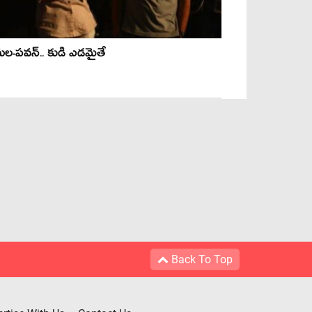
ల‌-ప‌వ‌న్.. కుడి ఎడ‌మైతే
Back To Top