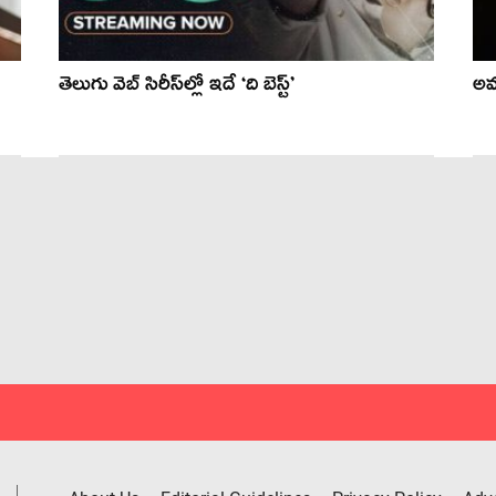
తెలుగు వెబ్ సిరీస్‌ల్లో ఇదే ‘ది బెస్ట్’
అమ‌