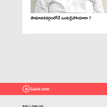
సామాజికవర్గంలోనే ఒంటరైపోయారా ?
FOLLOW US