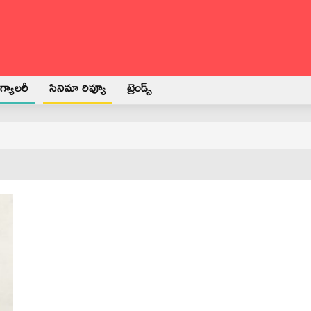
్యాలరీ
సినిమా రివ్యూ
ట్రెండ్స్