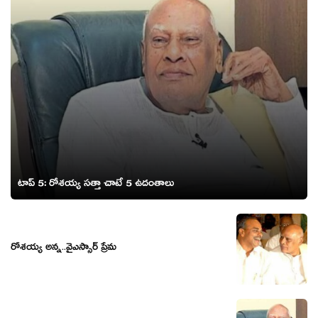
టాప్ 5: రోశయ్య సత్తా చాటే 5 ఉదంతాలు
రోశ‌య్య అన్న‌..వైఎస్సార్ ప్రేమ‌