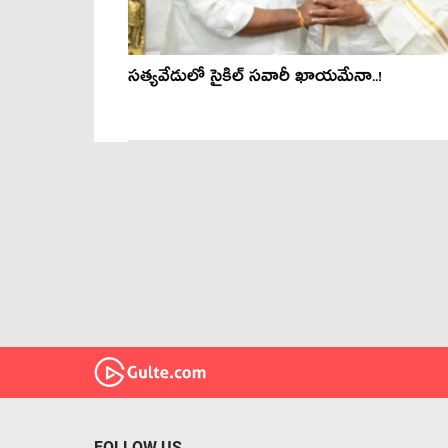
స‌త్య‌వేడులో సైకిల్ స‌వారీ ఖాయ‌మేనా..!
FOLLOW US