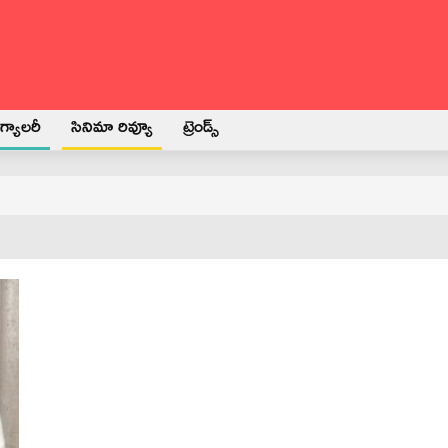
్యాలరీ
సినిమా రివ్యూ
ట్రెండ్స్