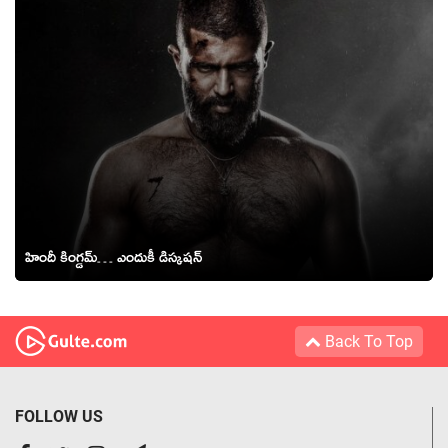
హిందీ కింగ్డమ్… ఎందుకీ డిస్కషన్
Back To Top
FOLLOW US