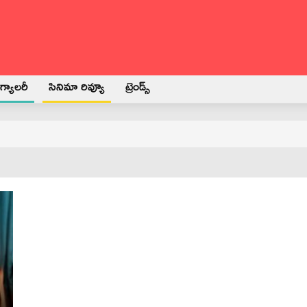
్యాలరీ
సినిమా రివ్యూ
ట్రెండ్స్