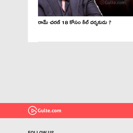
రామ్ చరణ్ 18 కోసం కిల్ దర్శకుడు ?
FOLLOW US