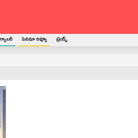
్యాలరీ
సినిమా రివ్యూ
ట్రెండ్స్