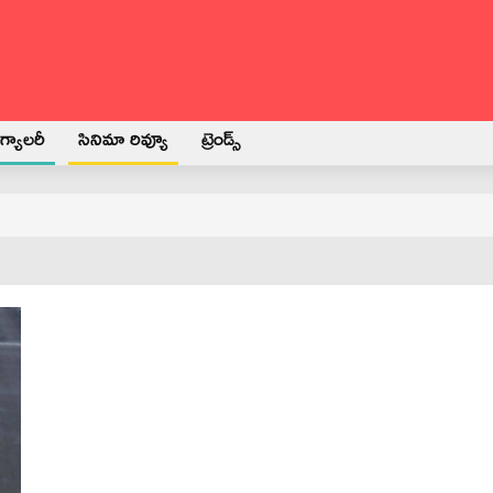
్యాలరీ
సినిమా రివ్యూ
ట్రెండ్స్