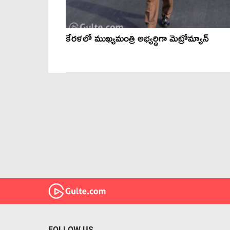
కేరళలో ముఖ్యమంత్రి అభ్యర్ధిగా మెట్రోమ్యాన్
FOLLOW US