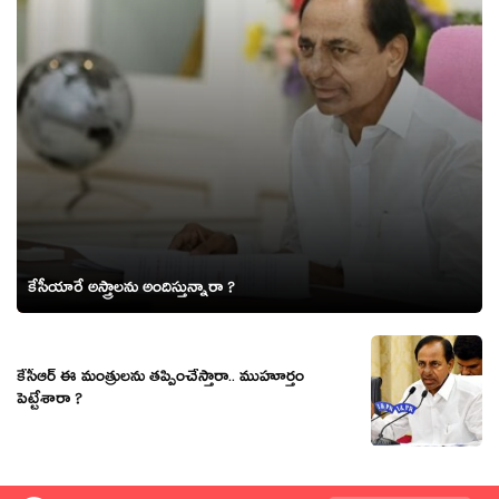
కేసీయారే అస్త్రాలను అందిస్తున్నారా ?
కేసీఆర్ ఈ మంత్రుల‌ను త‌ప్పించేస్తారా.. ముహూర్తం
పెట్టేశారా ?