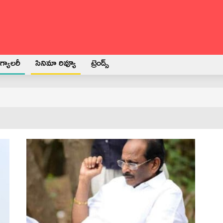
్యాలరీ
సినిమా రివ్యూ
ట్రెండ్స్