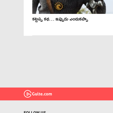
కట్టప్ప కథ… ఇప్పుడు ఎందుకప్పా
FOLLOW US