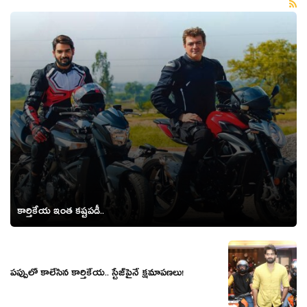
కార్తికేయ ఇంత క‌ష్ట‌ప‌డీ..
ప‌ప్పులో కాలేసిన కార్తికేయ‌.. స్టేజ్‌పైనే క్ష‌మాప‌ణ‌లు!