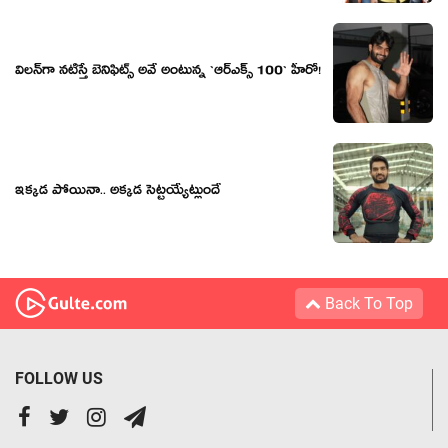
విల‌న్‌గా న‌టిస్తే బెనిఫిట్స్ అవే అంటున్న `ఆర్ఎక్స్ 100` హీరో!
ఇక్కడ పోయినా.. అక్కడ సెట్టయ్యేట్లుందే
Back To Top
FOLLOW US