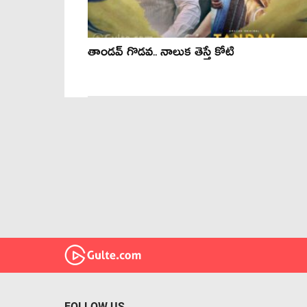
తాండ‌వ్ గొడ‌వ‌.. నాలుక తెస్తే కోటి
FOLLOW US