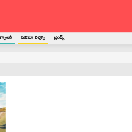
్యాలరీ
సినిమా రివ్యూ
ట్రెండ్స్