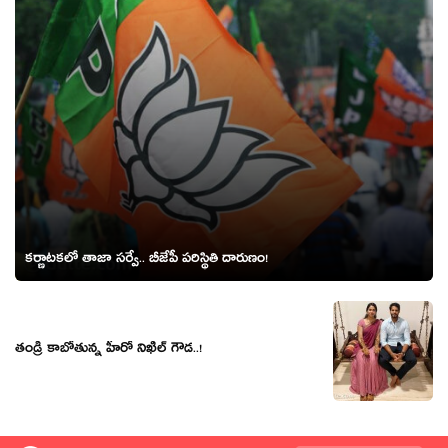
క‌ర్ణాట‌క‌లో తాజా స‌ర్వే.. బీజేపీ ప‌రిస్థితి దారుణం!
తండ్రి కాబోతున్న హీరో నిఖిల్ గౌడ..!