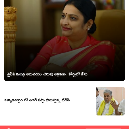
వైసీపీ మంత్రి అనుచ‌రుల చెరువు ఆక్ర‌మ‌ణ‌.. కోర్టులో కేసు
క‌ళ్యాణ‌దుర్గం లో తిరిగి పట్టు సాధిస్తున్న టీడీపీ