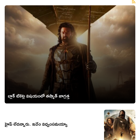
బ్లాక్ టికెట్ల విషయంలో తస్మాత్ జాగ్రత్త
హైప్ లేద‌న్నారు.. ఇదేం విధ్వంస‌మ‌య్యా