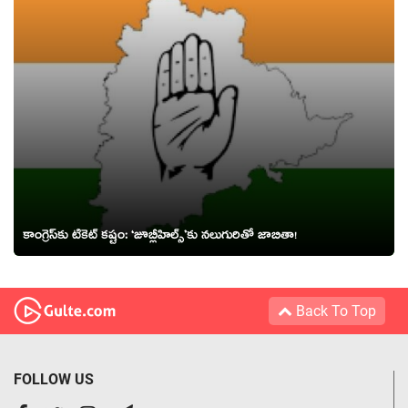
కాంగ్రెస్‌కు టికెట్ క‌ష్టం: ‘జూబ్లీహిల్స్‌’కు న‌లుగురితో జాబితా!
Back To Top
FOLLOW US