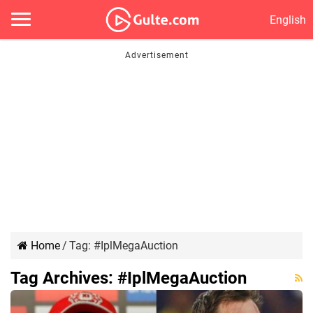
English
Home
/
Tag:
#IplMegaAuction
Tag Archives:
#IplMegaAuction