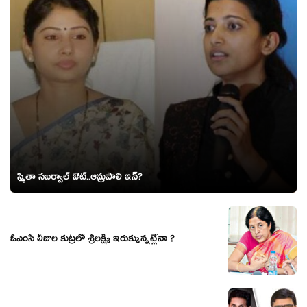
స్మితా సబర్వాల్ ఔట్..ఆమ్రపాలి ఇన్?
ఓఎంసీ లీజుల కుట్రలో శ్రీలక్ష్మి ఇరుక్కున్నట్లేనా ?