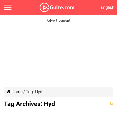
English
Home
/
Tag:
Hyd
రిటైర్డ్ ఐపీఎస్ భార్య హత్య… పనిమనిషిదే కీలక పాత్ర?
Tag Archives:
Hyd