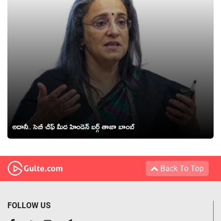
అదానీ.. సెబీ చీఫ్ మీద హిండెన్ బర్గ్ తాజా బాంబ్
Back To Top
FOLLOW US