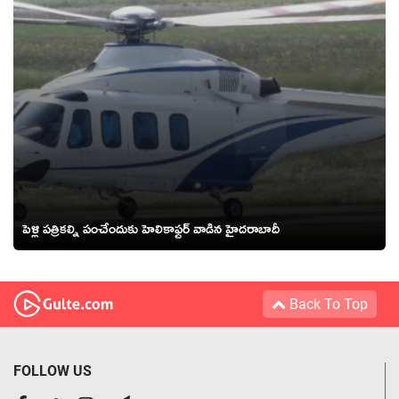
పెళ్లి పత్రికల్ని పంచేందుకు హెలికాఫ్టర్ వాడిన హైదరాబాదీ
Back To Top
FOLLOW US