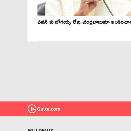
పవన్ కు జోగయ్య లేఖ..చంద్రబాబునూ ఇరికించా
FOLLOW US