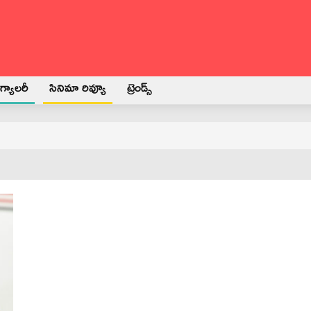
్యాలరీ
సినిమా రివ్యూ
ట్రెండ్స్