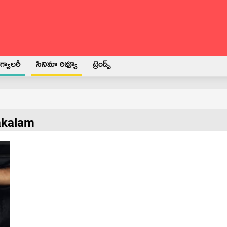
్యాలరీ
సినిమా రివ్యూ
ట్రెండ్స్
akalam