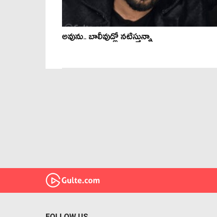
అవును.. బాలీవుడ్లో నటిస్తున్నా
FOLLOW US