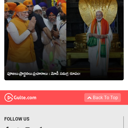
పూజ‌లు-ప్రార్థ‌న‌లు-ప్ర‌చారాలు : మోడీ స‌మ‌గ్ర రూపం!
Back To Top
FOLLOW US