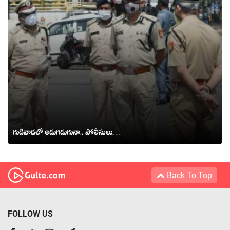
గుడివాడ‌లో అడుగడుగునా.. పోలీసులు…
Back To Top
FOLLOW US