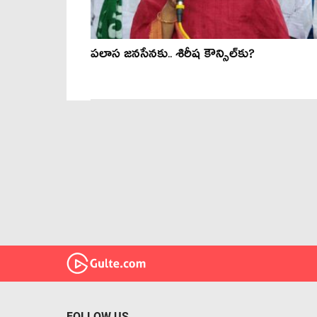
పలాస జనసేనకు.. శిరీష కౌన్సిల్‌కు?
FOLLOW US