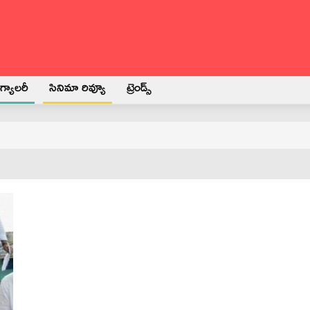
్యాలరీ
సినిమా రివ్యూ
ట్రెండ్స్