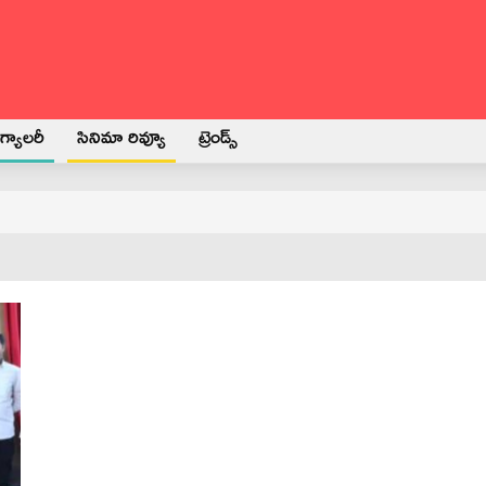
్యాలరీ
సినిమా రివ్యూ
ట్రెండ్స్