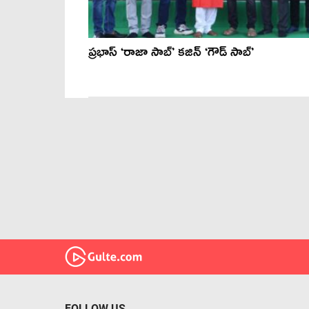
ప్రభాస్ ‘రాజా సాబ్’ కజిన్ ‘గౌడ్ సాబ్’
FOLLOW US