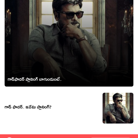
గాడ్‌ఫాద‌ర్ ప్లానింగ్ బాగుండుంటే..
గాడ్ ఫాదర్.. ఇదేమి ప్లానింగ్?