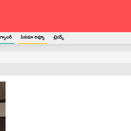
్యాలరీ
సినిమా రివ్యూ
ట్రెండ్స్