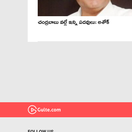
చంద్ర‌బాబు వ‌ల్లే ఇన్ని ప‌ద‌వులు: అశోక్‌
FOLLOW US