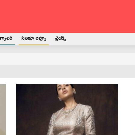
్యాలరీ
సినిమా రివ్యూ
ట్రెండ్స్