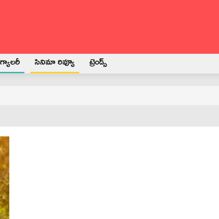
్యాలరీ
సినిమా రివ్యూ
ట్రెండ్స్