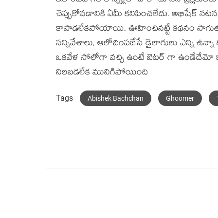
ఇలాంటివి గత కొన్నేళ్లలో చాలా చూసిన ప్రేక్షకులకు 
చెప్పుకోవడానికి ఏమీ కనిపించలేదు. అభిషేక్ నటన, షబ
కాపాడలేకపోయాయి. ఊహించినట్టే కథనం సాగుతూ 
సన్నివేశాలు, ఆలోచింపజేసే డైలాగులు ఎన్ని ఉన్నా
ఒకవేళ సోలోగా వచ్చి ఉంటే బెటర్ గా ఉండేదేమో 
నిలబడలేక మునిగిపోయింది
Tags
Abishek Bachchan
Ghoomer