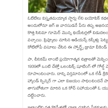
ఓటిటిలు విస్తృతమయ్యాక స్టార్లు లేని బయోపిక్
అందులోనూ బిగ్ బి వారసుడనే పేరు తప్ప అభినయ
కొత్త సినిమా గూమెర్ మొన్న థియేటర్లలో విడుదలయ్
వచ్చాయి. ప్రివ్యూలు చూసిన ఆడియన్స్ కన్నీళ్లు పె
కోటిలోపే వసూలు చేసిన ఈ స్పోర్ట్స్ డ్రామా వీకెం
పా, చీనికమ్ లాంటి ప్రయోగాత్మక చిత్రాలతో మెప్
1939లో ఒంటి చేత్తో ఒలంపిక్స్ షూటింగ్ లో గోల్డ
రూపొందించారు. దాన్ని వర్తమానంలో ఒక లేడీ క్రిక
హ్యాండ్ స్పిన్నర్ గా ఎలా విజయం సాధించిందనే 
తాగుబోతుగా మారిన ఒక కోచ్ సహాయంతో ఓ యువతి అ
దట్టించారు.