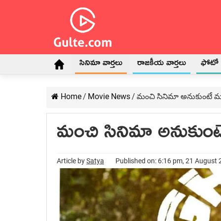
సినిమా వార్తలు
రాజకీయ వార్తలు
ఫోటో గ
Home
/
Movie News
/
మంచి సినిమా అనుకుంటే ము
మంచి సినిమా అనుకుంట
Article by
Satya
Published on: 6:16 pm, 21 August