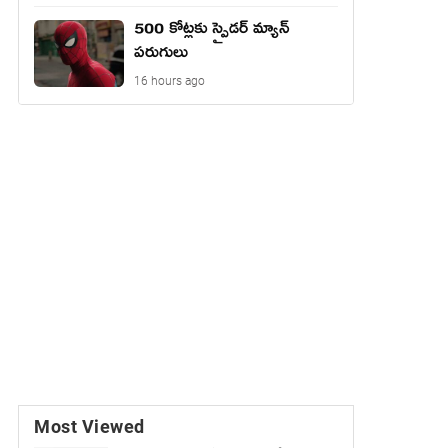
500 కోట్లకు స్పైడర్ మ్యాన్
పరుగులు
16 hours ago
Most Viewed