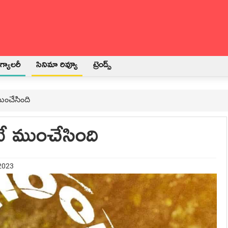
్యాలరీ
సినిమా రివ్యూ
ట్రెండ్స్
ంచేసింది
ే ముంచేసింది
 2023