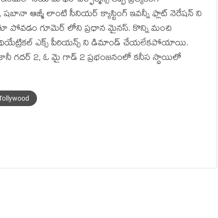
ఇందులో సయామీ ఖేర్ పెర్ఫార్మన్స్ తప్ప ప్రత్యేకంగా
ానా ఆజ్మీ లాంటి సీనియర్ క్యాస్టింగ్ ఇవన్నీ ఫ్లాట్ నెరేషన్ ని
పోవడం గూమెర్ లోని ప్రధాన మైనస్. కొన్ని మంచి
 థియేట్రికల్ ఎక్స్ పీరియన్స్ ని డిమాండ్ చేయలేకపోయాయి.
కానీ గదర్ 2, ఓ మై గాడ్ 2 ప్రభంజనంలో కనీస స్థాయిలో
Tollywood