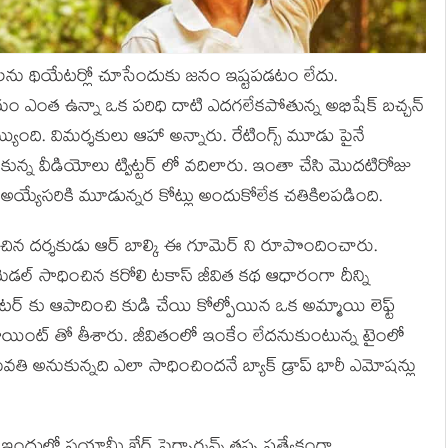
 కథలను థియేటర్లో చూసేందుకు జనం ఇష్టపడటం లేదు.
ం ఎంత ఉన్నా ఒక పరిధి దాటి ఎదగలేకపోతున్న అభిషేక్ బచ్చన్
యింది. విమర్శకులు ఆహా అన్నారు. రేటింగ్స్ మూడు పైనే
ట్టుకున్న వీడియోలు ట్విట్టర్ లో వదిలారు. ఇంతా చేసి మొదటిరోజు
డ్ అయ్యేసరికి మూడున్నర కోట్లు అందుకోలేక చతికిలపడింది.
పించిన దర్శకుడు ఆర్ బాల్కి ఈ గూమెర్ ని రూపొందించారు.
్ మెడల్ సాధించిన కరోలి టకాస్ జీవిత కథ ఆధారంగా దీన్ని
ెటర్ కు ఆపాదించి కుడి చేయి కోల్పోయిన ఒక అమ్మాయి లెఫ్ట్
పాయింట్ తో తీశారు. జీవితంలో ఇంకేం లేదనుకుంటున్న టైంలో
నుకున్నది ఎలా సాధించిందనే బ్యాక్ డ్రాప్ భారీ ఎమోషన్లు