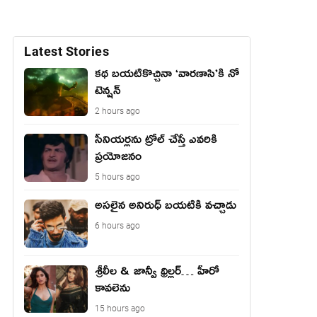
Latest Stories
కథ బయటికొచ్చినా ‘వారణాసి’కి నో
టెన్షన్
2 hours ago
సీనియర్లను ట్రోల్ చేస్తే ఎవరికి
ప్రయోజనం
5 hours ago
అసలైన అనిరుధ్ బయటికి వచ్చాడు
6 hours ago
శ్రీలీల & జాన్వీ థ్రిల్లర్… హీరో
కావలెను
15 hours ago