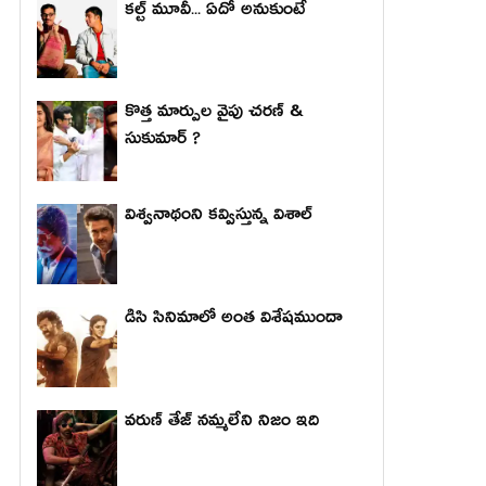
కల్ట్ మూవీ... ఏదో అనుకుంటే
కొత్త మార్పుల వైపు చరణ్ &
సుకుమార్ ?
విశ్వనాథంని కవ్విస్తున్న విశాల్
డిసి సినిమాలో అంత విశేషముందా
వరుణ్ తేజ్ నమ్మలేని నిజం ఇది