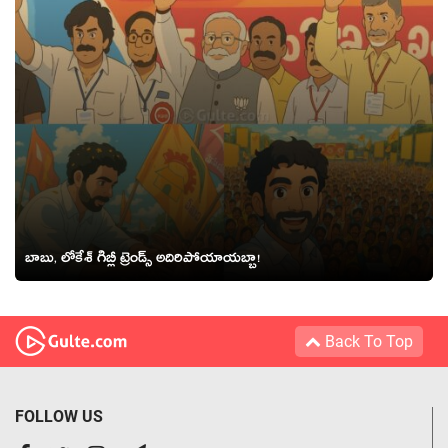
బాబు, లోకేశ్ గిబ్లీ ట్రెండ్స్ అదిరిపోయాయబ్బా!
Back To Top
FOLLOW US