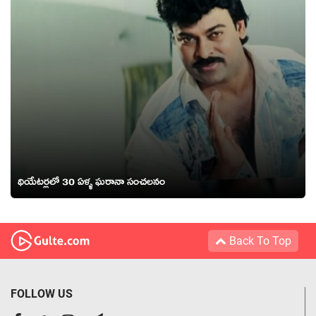
థియేటర్లలో 30 ఏళ్ళ ఘరానా సంచలనం
Back To Top
FOLLOW US