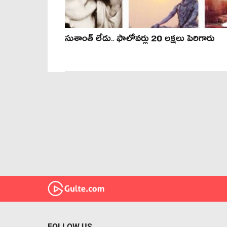
సుశాంత్ లేడు.. ఫాలోవర్లు 20 లక్షలు పెరిగారు
FOLLOW US