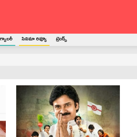
్యాలరీ
సినిమా రివ్యూ
ట్రెండ్స్