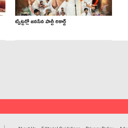
ట్విట్ట‌ర్లో జ‌న‌సేన పార్టీ రికార్డ్