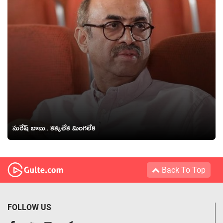
సురేష్ బాబు.. క‌క్క‌లేక మింగ‌లేక‌
Back To Top
FOLLOW US