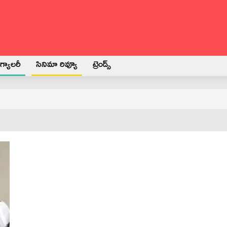
్యాలరీ
సినిమా రివ్యూ
ట్రెండ్స్