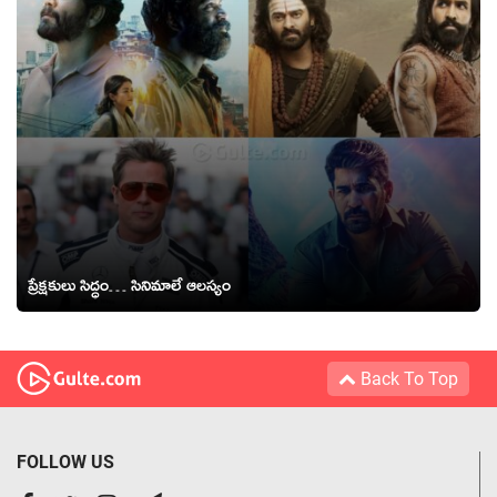
ప్రేక్షకులు సిద్ధం… సినిమాలే ఆలస్యం
Back To Top
FOLLOW US