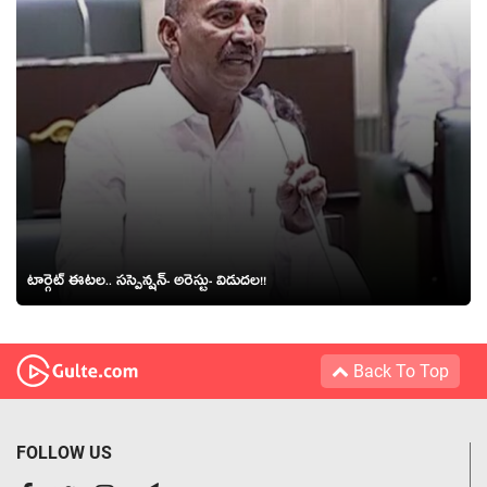
టార్గెట్ ఈట‌ల‌.. స‌స్పెన్ష‌న్‌- అరెస్టు- విడుద‌ల‌!!
Back To Top
FOLLOW US