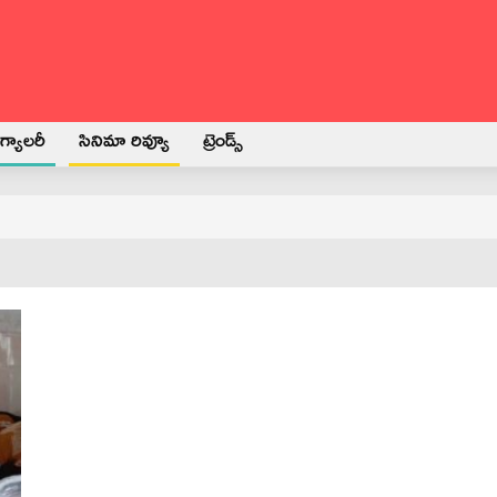
్యాలరీ
సినిమా రివ్యూ
ట్రెండ్స్