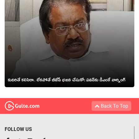
కుదిరితే క‌లిసిరా.. లేక‌పోతే బీజేపీ భ‌జ‌న చేసుకో: ప‌వ‌న్‌కు డీఎంకే వార్నింగ్
Back To Top
FOLLOW US