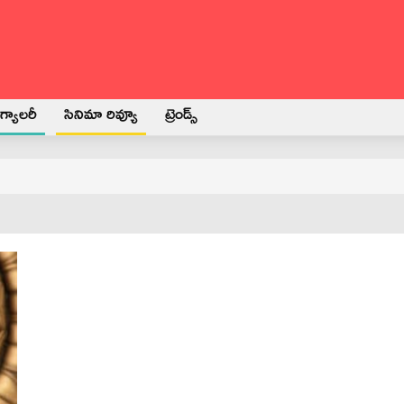
్యాలరీ
సినిమా రివ్యూ
ట్రెండ్స్