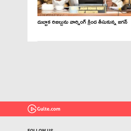
దుబ్బాక రిజల్టును వార్నింగ్ క్రింద తీసుకున్న జగన్
FOLLOW US