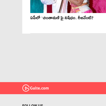
ఏపీలో `చింతామ‌ణి`పై నిషేధం.. రీజ‌నేంటి?
FOLLOW US