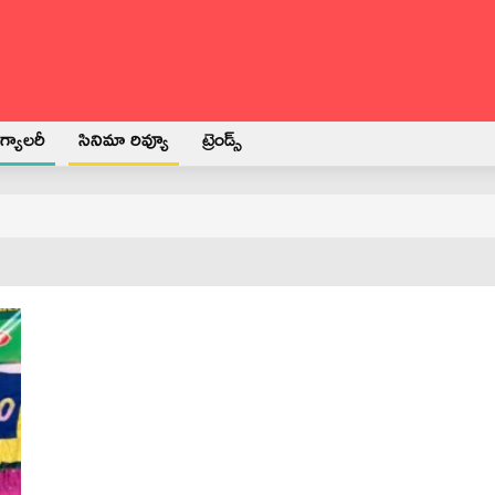
్యాలరీ
సినిమా రివ్యూ
ట్రెండ్స్