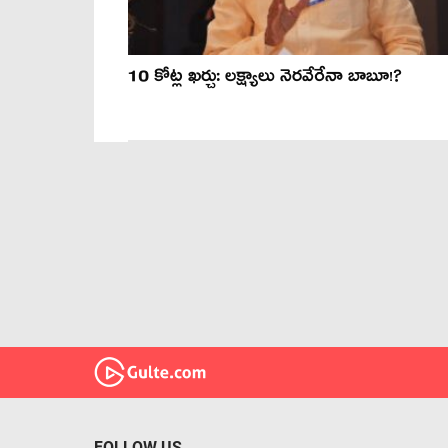
10 కోట్ల ఖ‌ర్చు: ల‌క్ష్యాలు నెర‌వేరేనా బాబూ!?
FOLLOW US