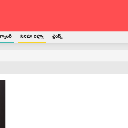
్యాలరీ
సినిమా రివ్యూ
ట్రెండ్స్