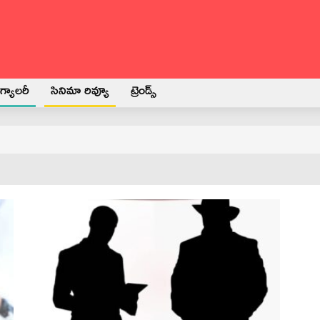
్యాలరీ
సినిమా రివ్యూ
ట్రెండ్స్