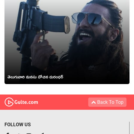
తెలుగువారి మ‌న‌సు దోచిన‌ దురంధ‌ర్
Back To Top
FOLLOW US