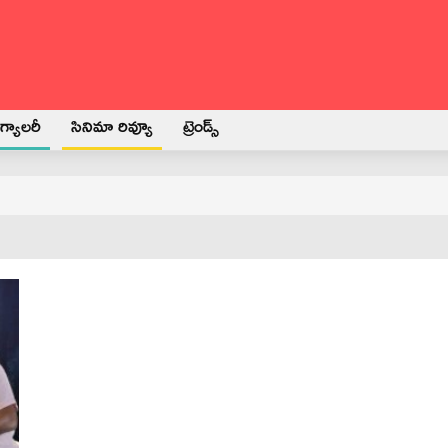
్యాలరీ
సినిమా రివ్యూ
ట్రెండ్స్