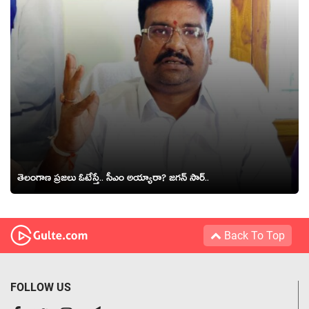
తెలంగాణ ప్ర‌జ‌లు ఓటేస్తే.. సీఎం అయ్యారా? జ‌గ‌న్ సార్‌..
Back To Top
FOLLOW US