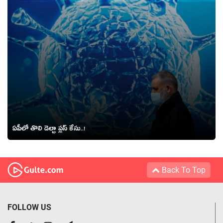
ఏపీలో తొలి డెల్టా ప్లస్ కేసు..!
Back To Top
FOLLOW US